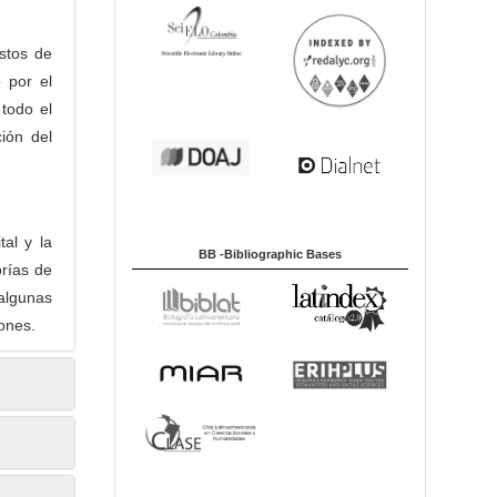
ostos de
 por el
 todo el
ción del
al y la
BB -Bibliographic Bases
orías de
 algunas
iones.