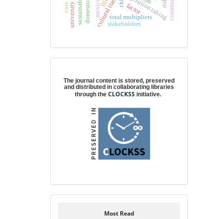
university directors
filed
chile
position taking
mexico
factor
total multipliers
stakeholders
Digital preservation
The journal content is stored, preserved
and distributed in collaborating libraries
CLOCKSS
through the
initiative.
Most Read