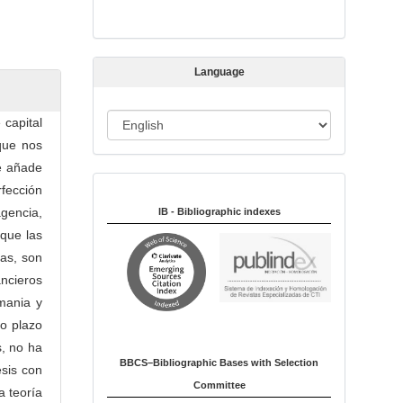
s
s
i
Language
o
n
L
 capital
a
que nos
n
se añade
Indexed in:
g
fección
u
agencia,
IB - Bibliographic indexes
a
 que las
g
as, son
e
ncieros
mania y
to plazo
s, no ha
BBCS–Bibliographic Bases with Selection
esis con
Committee
a teoría