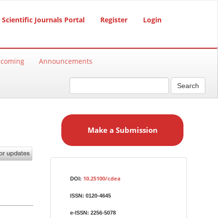
Scientific Journals Portal
Register
Login
hcoming
Announcements
Search
M
a
Make a Submission
k
e
a
S
Identifiers
u
10.25100/cdea
DOI:
b
ISSN:
0120-4645
m
i
e-ISSN:
2256-5078