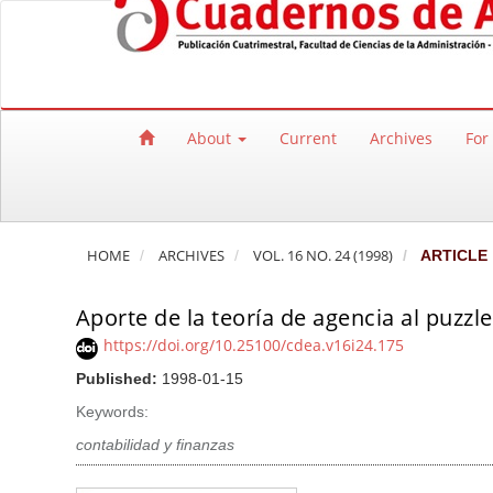
Quick jump to page content
Main Navigation
Main Content
Sidebar
About
Current
Archives
For
HOME
ARCHIVES
VOL. 16 NO. 24 (1998)
ARTICLE
Aporte de la teoría de agencia al puzzl
https://doi.org/10.25100/cdea.v16i24.175
Published:
1998-01-15
Keywords:
contabilidad y finanzas