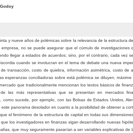
ntent
a Godoy
inta y nueve años de polémicas sobre la relevancia de la estructura de
la empresa, no se puede asegurar que el cúmulo de investigaciones 
endo llegar a estados de acuerdos; sino, por el contrario, cada vez 
iscordia cuando se involucran en el tema de debate una nueva imper
de transacción, costo de quiebra, información asimétrica, costo de 
, las esperanzas conciliadoras sobre está polémica se diluyen, máxime
mercado que tradicionalmente mencionan los textos básicos de finanz
de las más representativas que se presentan en mercados fina
es, como sucede, por ejemplo, con las Bolsas de Estados Unidos, Ale
 este panorama desolador en cuanto a la posibilidad de obtener a cor
ique el fenómeno de la estructura de capital en todas sus dimensione
 que los investigadores en finanzas sigan desarrollando nuevas hipót
lías, que muy seguramente pasarían a ser variables explicativas de l