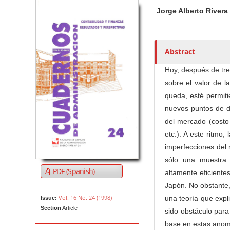
Article Sidebar
Main Article Co
A
Jorge Alberto River
u
t
h
o
Abstract
r
Hoy, después de tre
s
sobre el valor de 
queda, esté permiti
nuevos puntos de d
del mercado (costo 
etc.). A este ritmo
imperfecciones del 
sólo una muestra 
PDF (Spanish)
altamente eficient
Japón. No obstante,
Vol. 16 No. 24 (1998)
una teoría que expl
Issue:
Section
Article
sido obstáculo para
base en estas anoma