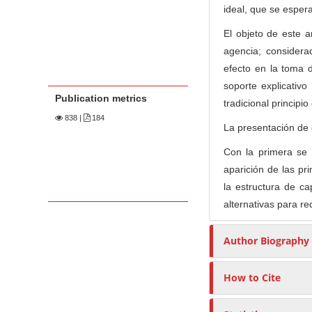
ideal, que se espera
El objeto de este a
agencia; considera
efecto en la toma d
soporte explicativo
Publication metrics
tradicional principi
838
|
184
La presentación de e
Con la primera se 
aparición de las pr
la estructura de ca
alternativas para re
Author Biography
How to Cite