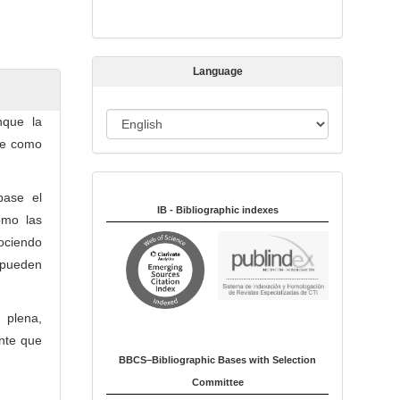
s
s
i
Language
o
n
L
nque la
a
ene como
n
Indexed in:
g
base el
u
IB - Bibliographic indexes
omo las
a
nociendo
g
 pueden
e
 plena,
ente que
BBCS–Bibliographic Bases with Selection
Committee