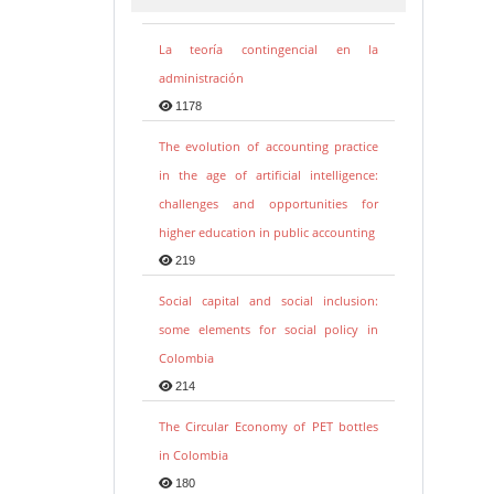
La teoría contingencial en la
administración
1178
The evolution of accounting practice
in the age of artificial intelligence:
challenges and opportunities for
higher education in public accounting
219
Social capital and social inclusion:
some elements for social policy in
Colombia
214
The Circular Economy of PET bottles
in Colombia
180