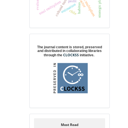
cultural transformation
domestic multipliers
strategic planning
evaluation
factor
profit
total multipliers
estimation
habitus
chile
Digital preservation
The journal content is stored, preserved
and distributed in collaborating libraries
CLOCKSS
through the
initiative.
Most Read