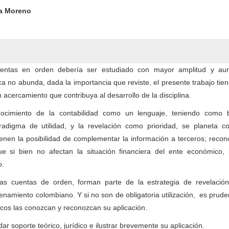
ntent
da Moreno
entas en orden debería ser estudiado con mayor amplitud y au
ica no abunda, dada la importancia que reviste, el presente trabajo ti
n acercamiento que contribuya al desarrollo de la disciplina.
nocimiento de la contabilidad como un lenguaje, teniendo como 
radigma de utilidad, y la revelación como prioridad, se planeta c
enen la posibilidad de complementar la información a terceros; reco
e si bien no afectan la situación financiera del ente económico,
o.
as cuentas de orden, forman parte de la estrategia de revelación
enamiento colombiano. Y si no son de obligatoria utilización, es prud
icos las conozcan y reconozcan su aplicación.
ar soporte teórico, jurídico e ilustrar brevemente su aplicación.