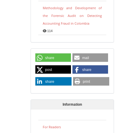
Methodology and Development of
the Forensic Audit on Detecting
Accounting Fraud in Colombia
114
share
mail
post
share
share
print
Information
For Readers