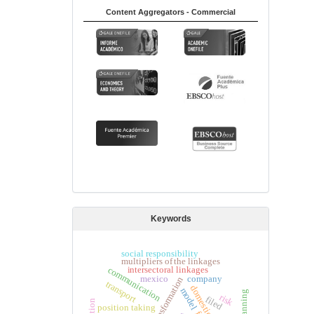
Content Aggregators - Commercial
Keywords
social responsibility
multipliers of the linkages
intersectoral linkages
communication
mexico
company
transport
model
risk
filed
position taking