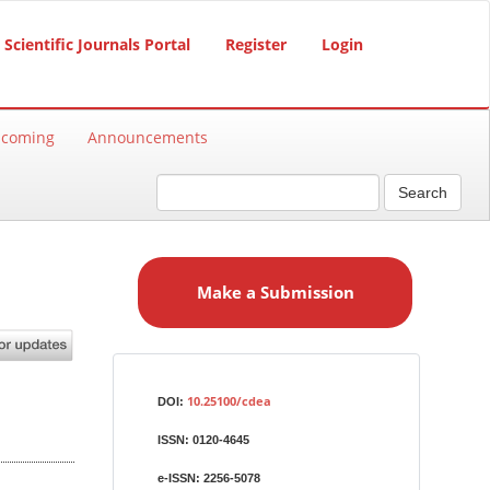
Scientific Journals Portal
Register
Login
hcoming
Announcements
Search
M
a
Make a Submission
k
e
a
S
Identifiers
u
10.25100/cdea
DOI:
b
ISSN:
0120-4645
m
i
e-ISSN:
2256-5078