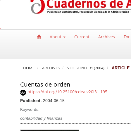
Quick jump to page content
Main Navigation
Main Content
Sidebar
About
Current
Archives
For
HOME
ARCHIVES
VOL. 20 NO. 31 (2004)
ARTICLE
Cuentas de orden
https://doi.org/10.25100/cdea.v20i31.195
Published:
2004-06-15
Keywords:
contabilidad y finanzas