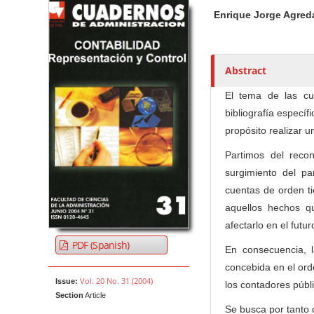
Article Sidebar
Main Article Co
A
Enrique Jorge Agre
u
t
h
o
Abstract
r
El tema de las cu
s
bibliografía específ
propósito realizar u
Partimos del reco
surgimiento del pa
cuentas de orden ti
aquellos hechos qu
afectarlo en el futur
PDF (Spanish)
En consecuencia, l
concebida en el ord
Vol. 20 No. 31 (2004)
Issue:
los contadores públ
Section
Article
Se busca por tanto d