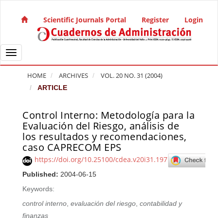
Quick jump to page content
Main Navigation
Scientific Journals Portal
Register
Login
Main Content
Sidebar
Toggle navigation
HOME
ARCHIVES
VOL. 20 NO. 31 (2004)
ARTICLE
Control Interno: Metodología para la
Article Sidebar
Evaluación del Riesgo, análisis de
los resultados y recomendaciones,
caso CAPRECOM EPS
https://doi.org/10.25100/cdea.v20i31.197
Published:
2004-06-15
Keywords:
control interno
,
evaluación del riesgo
,
contabilidad y
finanzas