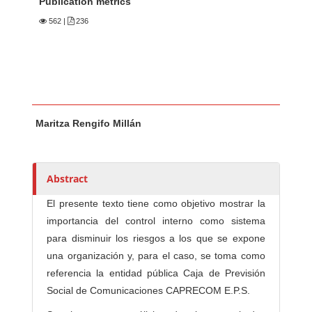
Publication metrics
562
|
236
Main Article Content
A
Maritza Rengifo Millán
u
t
h
o
Abstract
r
El presente texto tiene como objetivo mostrar la
s
importancia del control interno como sistema
para disminuir los riesgos a los que se expone
una organización y, para el caso, se toma como
referencia la entidad pública Caja de Previsión
Social de Comunicaciones CAPRECOM E.P.S.