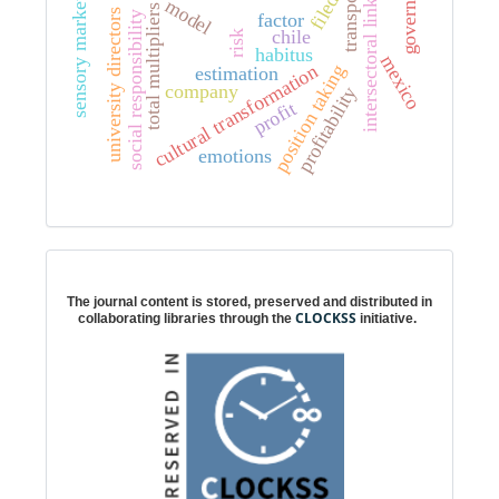
intersectoral linkages
governance
sensory marketing
transport
filed
model
total multipliers
university directors
factor
social responsibility
chile
risk
habitus
mexico
cultural transformation
position taking
estimation
company
profitability
profit
emotions
Digital preservation
The journal content is stored, preserved and distributed in
CLOCKSS
collaborating libraries through the
initiative.