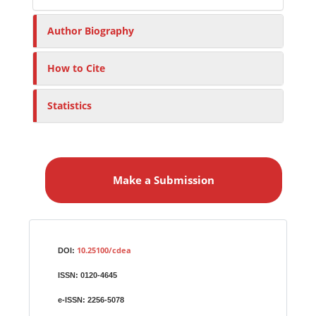
Author Biography
How to Cite
Statistics
M
a
Make a Submission
k
e
a
S
Identifiers
u
10.25100/cdea
DOI:
b
ISSN:
0120-4645
m
i
e-ISSN:
2256-5078