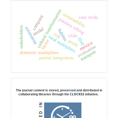
cultural transformation
sustainability
company
case study
position taking
stakeholders
estimation
model
habitus
risk
chile
total multipliers
filed
factor
profit
mexico
evaluation
transport
domestic multipliers
partial integration
Digital preservation
The journal content is stored, preserved and distributed in
CLOCKSS
collaborating libraries through the
initiative.