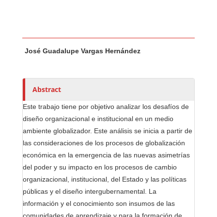
Main Article Content
A
José Guadalupe Vargas Hernández
u
t
h
o
Abstract
r
Este trabajo tiene por objetivo analizar los desafíos de
s
diseño organizacional e institucional en un medio
ambiente globalizador. Este análisis se inicia a partir de
las consideraciones de los procesos de globalización
económica en la emergencia de las nuevas asimetrías
del poder y su impacto en los procesos de cambio
organizacional, institucional, del Estado y las políticas
públicas y el diseño intergubernamental. La
información y el conocimiento son insumos de las
comunidades de aprendizaje y para la formación de