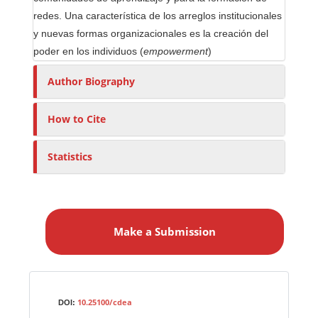
redes. Una característica de los arreglos institucionales
y nuevas formas organizacionales es la creación del
poder en los individuos (
empowerment
)
Author Biography
How to Cite
Statistics
M
a
Make a Submission
k
e
a
S
Identifiers
u
10.25100/cdea
DOI: