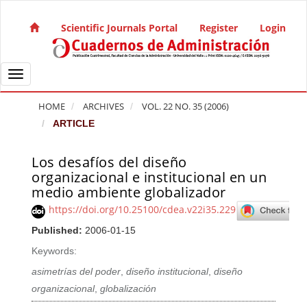
Quick jump to page content
Main Navigation
Scientific Journals Portal
Register
Login
Main Content
Sidebar
Toggle navigation
HOME
ARCHIVES
VOL. 22 NO. 35 (2006)
ARTICLE
Los desafíos del diseño
Article Sidebar
organizacional e institucional en un
medio ambiente globalizador
https://doi.org/10.25100/cdea.v22i35.229
Published:
2006-01-15
Keywords:
asimetrías del poder
,
diseño institucional
,
diseño
organizacional
,
globalización