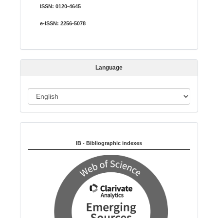
b
ISSN:
0120-4645
m
i
e-ISSN:
2256-5078
s
s
i
Language
o
n
L
a
n
Indexed in:
g
u
IB - Bibliographic indexes
a
g
e