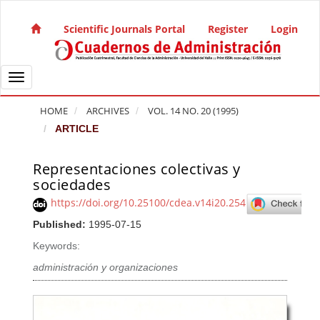
Quick jump to page content
Main Navigation
Scientific Journals Portal
Register
Login
Main Content
Sidebar
Toggle navigation
HOME
ARCHIVES
VOL. 14 NO. 20 (1995)
ARTICLE
Representaciones colectivas y
Article Sidebar
sociedades
https://doi.org/10.25100/cdea.v14i20.254
Published:
1995-07-15
Keywords:
administración y organizaciones