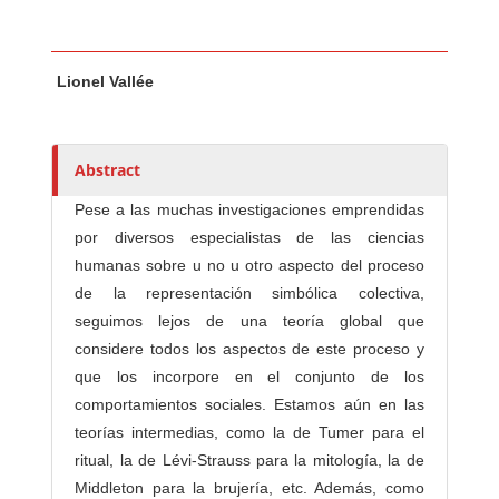
Main Article Content
A
Lionel Vallée
u
t
h
o
Abstract
r
Pese a las muchas investigaciones emprendidas
s
por diversos especialistas de las ciencias
humanas sobre u no u otro aspecto del proceso
de la representación simbólica colectiva,
seguimos lejos de una teoría global que
considere todos los aspectos de este proceso y
que los incorpore en el conjunto de los
comportamientos sociales. Estamos aún en las
teorías intermedias, como la de Tumer para el
ritual, la de Lévi-Strauss para la mitología, la de
Middleton para la brujería, etc. Además, como