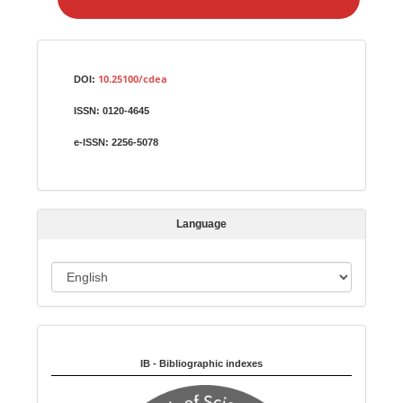
e
a
S
Identifiers
u
10.25100/cdea
DOI:
b
ISSN:
0120-4645
m
i
e-ISSN:
2256-5078
s
s
i
Language
o
n
L
a
n
Indexed in:
g
u
IB - Bibliographic indexes
a