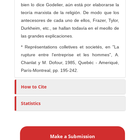
bien lo dice Godelier, aún está por elaborarse la
teoría marxista de la religión. De modo que los
antecesores de cada uno de ellos, Frazer, Tylor,
Durkheim, etc., se hallan todavía en el meollo de
las grandes explicaciones.
* Représentations colletives et societés, en "La
rupture entre l'entreprise et les hommes", A.
Chanlat y M. Dofour, 1985, Quebéc - Ameriqué,
París-Montreal, pp. 195-242.
How to Cite
Statistics
M
a
Make a Submission
k