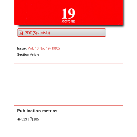
PDF (Spanish)
Vol. 13 No. 19 (1992)
Issue:
Section
Article
Publication metrics
513
|
185