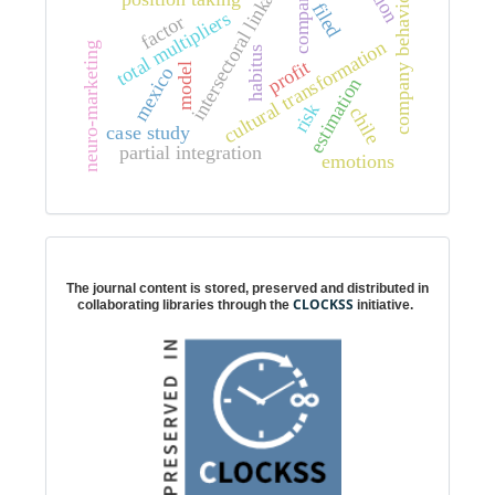
intersectoral linkages
company
company behavior
filed
total multipliers
factor
cultural transformation
neuro-marketing
habitus
profit
model
mexico
estimation
risk
chile
case study
partial integration
emotions
Digital preservation
The journal content is stored, preserved and distributed in
CLOCKSS
collaborating libraries through the
initiative.