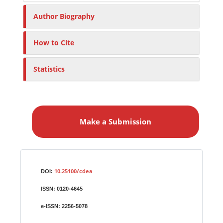
Author Biography
How to Cite
Statistics
M
a
Make a Submission
k
e
a
S
Identifiers
u
10.25100/cdea
DOI:
b
ISSN:
0120-4645
m
i
e-ISSN:
2256-5078
s