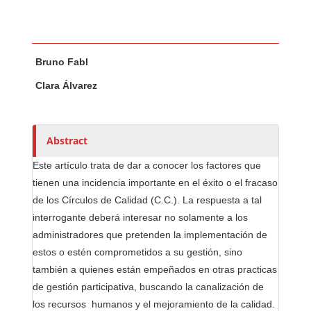
Main Article Content
A
Bruno Fabl
u
t
Clara Álvarez
h
o
r
Abstract
s
Este artículo trata de dar a conocer los factores que
tienen una incidencia importante en el éxito o el fracaso
de los Círculos de Calidad (C.C.). La respuesta a tal
interrogante deberá interesar no solamente a los
administradores que pretenden la implementación de
estos o estén comprometidos a su gestión, sino
también a quienes están empeñados en otras practicas
de gestión participativa, buscando la canalización de
los recursos humanos y el mejoramiento de la calidad.