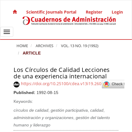
Quick jump to page content
Main Navigation
Scientific Journals Portal
Register
Login
Main Content
Sidebar
Toggle navigation
HOME
ARCHIVES
VOL. 13 NO. 19 (1992)
ARTICLE
Los Círculos de Calidad Lecciones
Article Sidebar
de una experiencia internacional
https://doi.org/10.25100/cdea.v13i19.260
Published:
1992-08-15
Keywords:
círculos de calidad
,
gestión participativa
,
calidad
,
administración y organizaciones
,
gestión del talento
humano y liderazgo