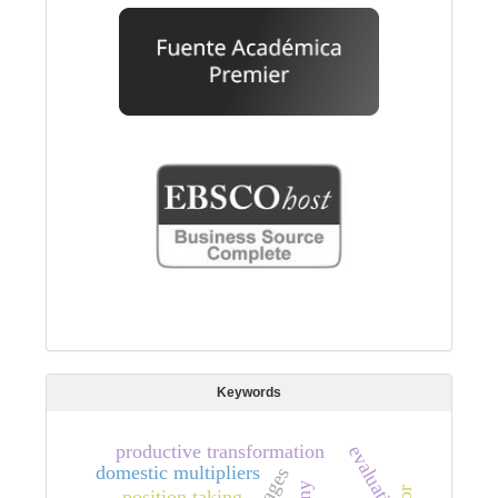
Keywords
productive transformation
evaluation
domestic multipliers
position taking