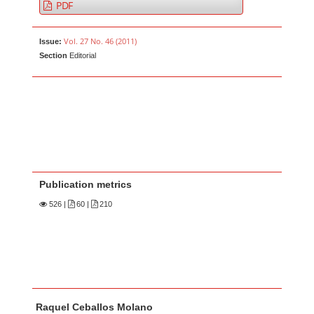
PDF
Vol. 27 No. 46 (2011)
Issue:
Section
Editorial
Publication metrics
526
|
60 |
210
Main Article Content
A
Raquel Ceballos Molano
u