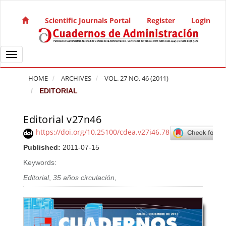
Quick jump to page content
Main Navigation
Scientific Journals Portal
Register
Login
Main Content
Sidebar
Toggle navigation
HOME
ARCHIVES
VOL. 27 NO. 46 (2011)
EDITORIAL
Editorial v27n46
Article Sidebar
https://doi.org/10.25100/cdea.v27i46.78
Published:
2011-07-15
Keywords:
Editorial
,
35 años circulación
,