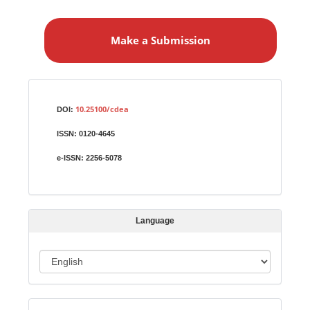
M
a
Make a Submission
k
e
a
S
Identifiers
u
10.25100/cdea
DOI:
b
ISSN:
0120-4645
m
i
e-ISSN:
2256-5078
s
s
i
Language
o
n
L
a
n
g