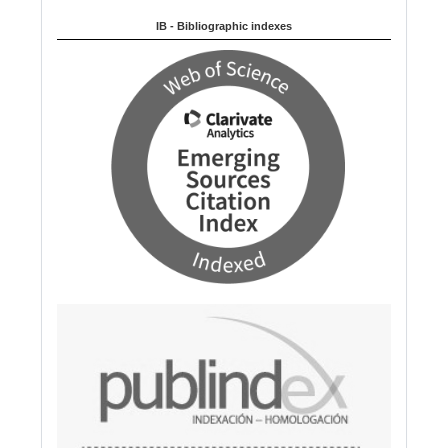
Indexed in:
u
IB - Bibliographic indexes
a
g
e