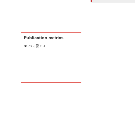
Publication metrics
735
|
151