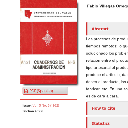
Article Sidebar
Main Article Co
A
Fabio Villegas Orreg
u
t
h
o
Abstract
r
Los procesos de produc
s
tiempos remotos; lo qu
solucionado los proble
relación entre el produ
tipo artesanal el prod
produce el artículo, da
desea el producto, las 
fabricar, etc. En una s
PDF (Spanish)
es de cara a cara.
Vol. 5 No. 6 (1982)
Issue:
How to Cite
Section
Article
Statistics