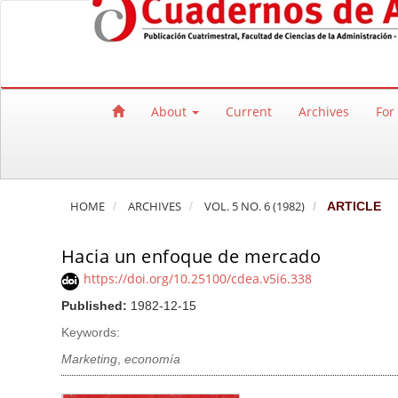
Quick jump to page content
Main Navigation
Main Content
Sidebar
About
Current
Archives
For
HOME
ARCHIVES
VOL. 5 NO. 6 (1982)
ARTICLE
Hacia un enfoque de mercado
https://doi.org/10.25100/cdea.v5i6.338
Published:
1982-12-15
Keywords:
Marketing
,
economía