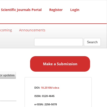
Scientific Journals Portal
Register
Login
hcoming
Announcements
Search
M
a
Make a Submission
k
e
a
S
Identifiers
u
10.25100/cdea
DOI:
b
ISSN:
0120-4645
m
i
e-ISSN:
2256-5078