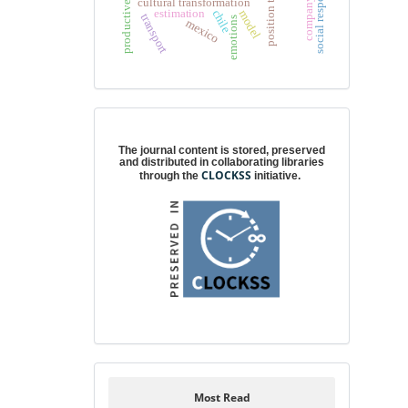
social responsibility
position taking
cultural transformation
estimation
chile
model
transport
emotions
mexico
Digital preservation
The journal content is stored, preserved
and distributed in collaborating libraries
CLOCKSS
through the
initiative.
Most Read