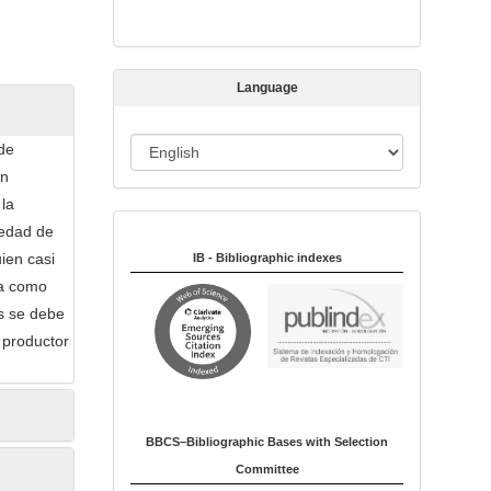
s
s
i
Language
o
n
L
de
a
an
n
la
Indexed in:
g
iedad de
u
ien casi
IB - Bibliographic indexes
a
ca como
g
es se debe
e
l productor
BBCS–Bibliographic Bases with Selection
Committee