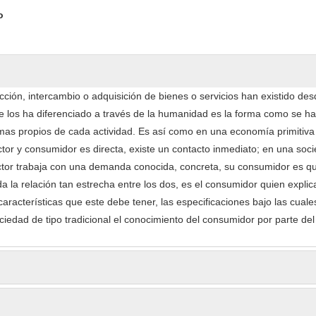
ntent
o
ción, intercambio o adquisición de bienes o servicios han existido des
e los ha diferenciado a través de la humanidad es la forma como se h
mas propios de cada actividad. Es así como en una economía primitiva 
ctor y consumidor es directa, existe un contacto inmediato; en una soc
uctor trabaja con una demanda conocida, concreta, su consumidor es qu
da la relación tan estrecha entre los dos, es el consumidor quien expli
características que este debe tener, las especificaciones bajo las cual
ociedad de tipo tradicional el conocimiento del consumidor por parte de