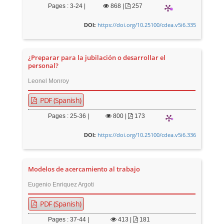
Pages : 3-24 |
868
|
257
https://doi.org/10.25100/cdea.v5i6.335
DOI:
¿Preparar para la jubilación o desarrollar el
personal?
Leonel Monroy
PDF (Spanish)
Pages : 25-36 |
800
|
173
https://doi.org/10.25100/cdea.v5i6.336
DOI:
Modelos de acercamiento al trabajo
Eugenio Enriquez Argoti
PDF (Spanish)
Pages : 37-44 |
413
|
181