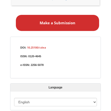
M
a
Make a Submission
k
e
a
S
Identifiers
u
10.25100/cdea
DOI:
b
ISSN:
0120-4645
m
i
e-ISSN:
2256-5078
s
s
i
Language
o
n
L
a