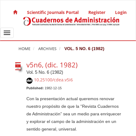
Quick jump to page content
Main Navigation
Scientific Journals Portal
Register
Login
Main Content
Sidebar
Toggle navigation
HOME
ARCHIVES
VOL. 5 NO. 6 (1982)
v5n6, (dic. 1982)
Vol. 5 No. 6 (1982)
10.25100/cdea.v5i6
Published:
1982-12-15
Con la presentación actual queremos renovar
nuestro propósito de que la “Revista Cuadernos
de Administración” sea un medio para enriquecer
y explorar el campo de la administración en un
sentido general, universal.