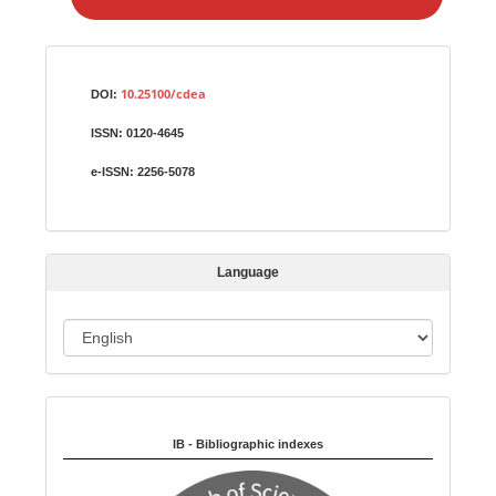
e
a
S
Identifiers
u
10.25100/cdea
DOI:
b
ISSN:
0120-4645
m
i
e-ISSN:
2256-5078
s
s
i
Language
o
n
L
a
n
Indexed in:
g
u
IB - Bibliographic indexes
a