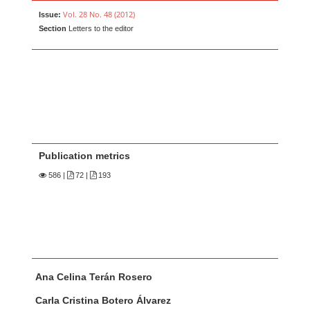
Vol. 28 No. 48 (2012)
Issue:
Section
Letters to the editor
Publication metrics
586
|
72 |
193
Main Article Content
A
Ana Celina Terán Rosero
u
t
Carla Cristina Botero Álvarez