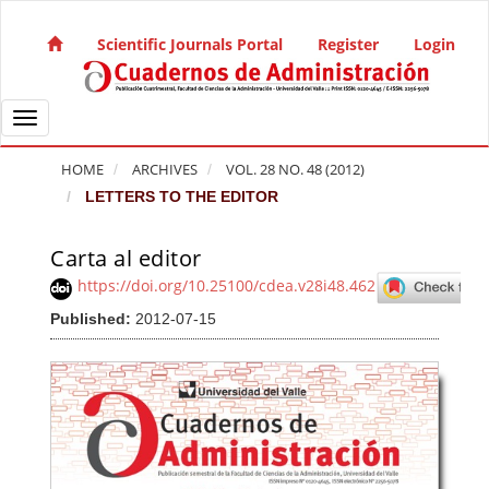
Quick jump to page content
Main Navigation
Scientific Journals Portal
Register
Login
Main Content
Sidebar
Toggle navigation
HOME
ARCHIVES
VOL. 28 NO. 48 (2012)
LETTERS TO THE EDITOR
Carta al editor
Article Sidebar
https://doi.org/10.25100/cdea.v28i48.462
Published:
2012-07-15