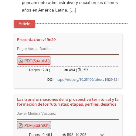
pensamiento administrativo y social en los últimos
años en América Latina. […]
Article
Presentación v19n29
Edgar Varela Barrios
PDF (Spanish)
Pages : 7-8 |
494
|
157
https://doi.org/10.25100/cdea.v19i29.121
DOI:
Las transformaciones de la prospectiva territorial y la
formación de los futuristas: etapas, perfiles, desafíos
Javier Medina Vásquez
PDF (Spanish)
Pages : 9-46 |
598
|
203