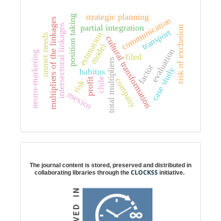
strategic planning
position taking
communication
multipliers of the linkages
partial integration
intersectoral linkages
risk of exclusion
transport
estimation
unmet needs
cultural transformation
model
evaluation
neuro-marketing
filed
total multipliers
factor
case study
habitus
company
chile
profit
risk
mexico
Digital preservation
The journal content is stored, preserved and distributed in
CLOCKSS
collaborating libraries through the
initiative.