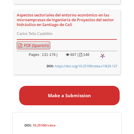
Aspectos sectoriales del entorno económico en las
microempresas de Ingeniería de Proyectos del sector
hidráulico en Santiago de Cali
Carlos Tello Castrillón
PDF (Spanish)
Pages : 131-176 |
607
|
146
https://doi.org/10.25100/cdea.v19i29.127
DOI:
M
a
Make a Submission
k
e
a
S
Identifiers
u
10.25100/cdea
DOI:
b