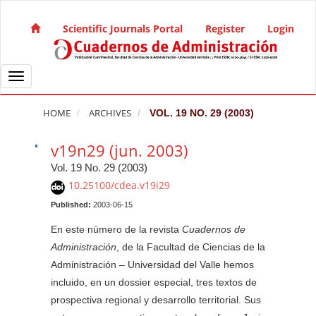
Quick jump to page content
Main Navigation
Scientific Journals Portal
Register
Login
Main Content
Sidebar
Toggle navigation
HOME
ARCHIVES
VOL. 19 NO. 29 (2003)
v19n29 (jun. 2003)
Vol. 19 No. 29 (2003)
10.25100/cdea.v19i29
Published:
2003-06-15
En este número de la revista
Cuadernos de
Administración
, de la Facultad de Ciencias de la
Administración – Universidad del Valle hemos
incluido, en un dossier especial, tres textos de
prospectiva regional y desarrollo territorial. Sus