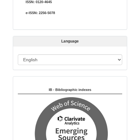
ISSN:
0120-4645
m
i
e-ISSN:
2256-5078
s
s
i
Language
o
n
L
a
n
Indexed in:
g
u
IB - Bibliographic indexes
a
g
e