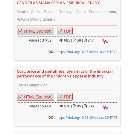
GENDER AS MANAGER: AN EMPIRICAL STUDY
Monica Garcia Solarte, Domingo García Perez de Lema,
Antonia Madrid Guijarro
HTML (Spanish)
PDF
Pages : 37-52 |
681
|
59 |
247
https://doi.org/10.25100/cdea.v28i47.72
DOI:
Cost, price and usefulness: dynamics of the financial
performance of the children's apparel industry
Ofelia Gómez Niño
HTML (Spanish)
PDF
Pages : 53-64 |
538
|
85 |
336
https://doi.org/10.25100/cdea.v28i47.73
DOI: