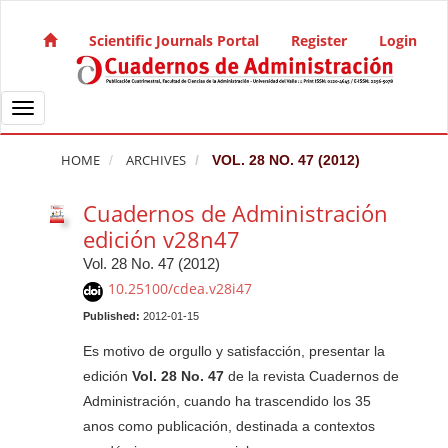
Quick jump to page content
Main Navigation
Scientific Journals Portal
Register
Login
Main Content
Sidebar
Toggle navigation
HOME
ARCHIVES
VOL. 28 NO. 47 (2012)
Cuadernos de Administración
edición v28n47
Vol. 28 No. 47 (2012)
10.25100/cdea.v28i47
Published:
2012-01-15
Es motivo de orgullo y satisfacción, presentar la
edición
Vol. 28 No. 47
de la revista Cuadernos de
Administración, cuando ha trascendido los 35
anos como publicación, destinada a contextos