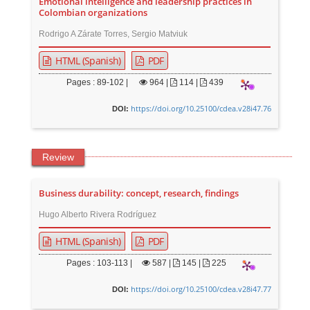
Emotional intelligence and leadership practices in
Colombian organizations
Rodrigo A Zárate Torres, Sergio Matviuk
HTML (Spanish)
PDF
Pages : 89-102 |
964
|
114 |
439
https://doi.org/10.25100/cdea.v28i47.76
DOI:
Review
Business durability: concept, research, findings
Hugo Alberto Rivera Rodríguez
HTML (Spanish)
PDF
Pages : 103-113 |
587
|
145 |
225
https://doi.org/10.25100/cdea.v28i47.77
DOI: