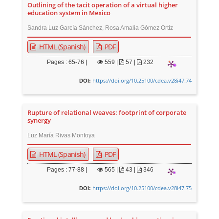
Outlining of the tacit operation of a virtual higher
education system in Mexico
Sandra Luz García Sánchez, Rosa Amalia Gómez Ortíz
HTML (Spanish)
PDF
Pages : 65-76 |
559
|
57 |
232
https://doi.org/10.25100/cdea.v28i47.74
DOI:
Rupture of relational weaves: footprint of corporate
synergy
Luz María Rivas Montoya
HTML (Spanish)
PDF
Pages : 77-88 |
565
|
43 |
346
https://doi.org/10.25100/cdea.v28i47.75
DOI: