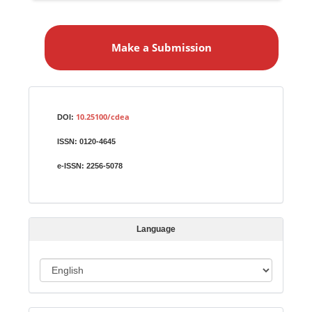
M
a
Make a Submission
k
e
a
S
Identifiers
u
10.25100/cdea
DOI:
b
ISSN:
0120-4645
m
i
e-ISSN:
2256-5078
s
s
i
Language
o
n
L
a
n