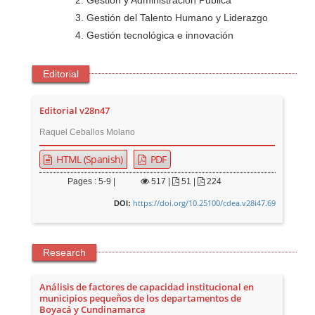
Gestión y Administración Publica
Gestión del Talento Humano y Liderazgo
Gestión tecnológica e innovación
Editorial
Editorial v28n47
Raquel Ceballos Molano
HTML (Spanish)
PDF
Pages : 5-9 |
517
|
51 |
224
https://doi.org/10.25100/cdea.v28i47.69
DOI:
Research
Análisis de factores de capacidad institucional en
municipios pequeños de los departamentos de
Boyacá y Cundinamarca