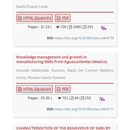
Naidú Duque Cante
HTML (Spanish)
PDF
Pages : 11-24 |
736
|
1086 |
291
https://doi.org/10.25100/cdea.v28i47.70
DOI:
Knowledge management and growth in
manufacturing SMEs from Aguascalientes (Mexico)
Gonzalo Maldonado Guzman, María Del Carmen Martínez
Serna, Ricardo García Ramírez
HTML (Spanish)
PDF
Pages : 25-36 |
701
|
48 |
252
https://doi.org/10.25100/cdea.v28i47.71
DOI:
CHARACTERIZATION OF THE BEHAVIOUR OF SMEs BY