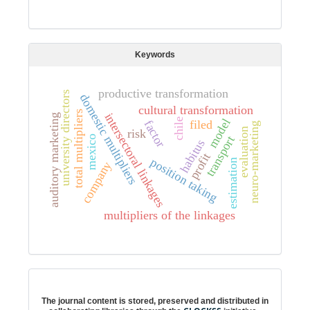
Keywords
productive transformation
university directors
domestic multipliers
cultural transformation
total multipliers
intersectoral linkages
auditory marketing
chile
model
factor
filed
neuro-marketing
evaluation
risk
transport
mexico
habitus
profit
position taking
estimation
company
multipliers of the linkages
Digital preservation
The journal content is stored, preserved and distributed in