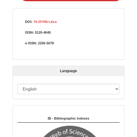
a
S
Identifiers
u
10.25100/cdea
DOI:
b
ISSN:
0120-4645
m
i
e-ISSN:
2256-5078
s
s
i
Language
o
n
L
a
n
Indexed in:
g
u
IB - Bibliographic indexes
a
g