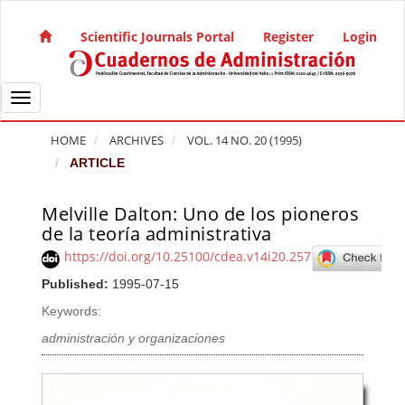
Quick jump to page content
Main Navigation
Scientific Journals Portal
Register
Login
Main Content
Sidebar
Toggle navigation
HOME
ARCHIVES
VOL. 14 NO. 20 (1995)
ARTICLE
Melville Dalton: Uno de los pioneros
Article Sidebar
de la teoría administrativa
https://doi.org/10.25100/cdea.v14i20.257
Published:
1995-07-15
Keywords:
administración y organizaciones